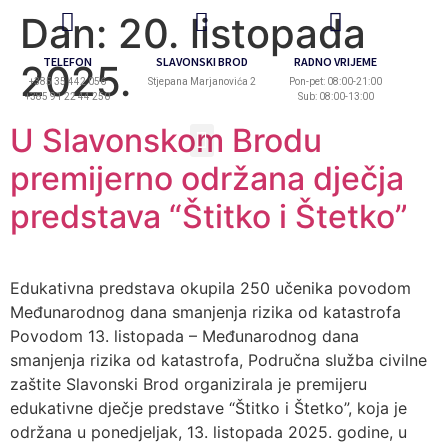
Dan:
20. listopada
TELEFON
SLAVONSKI BROD
RADNO VRIJEME
2025.
+385 35 442 056
Stjepana Marjanovića 2
Pon-pet: 08:00-21:00
+385 91 22 44 250
Sub: 08:00-13:00
U Slavonskom Brodu
premijerno održana dječja
predstava “Štitko i Štetko”
Edukativna predstava okupila 250 učenika povodom
Međunarodnog dana smanjenja rizika od katastrofa
Povodom 13. listopada – Međunarodnog dana
smanjenja rizika od katastrofa, Područna služba civilne
zaštite Slavonski Brod organizirala je premijeru
edukativne dječje predstave “Štitko i Štetko”, koja je
održana u ponedjeljak, 13. listopada 2025. godine, u