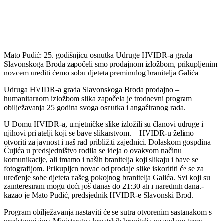
Mato Pudić: 25. godišnjicu osnutka Udruge HVIDR-a grada
Slavonskoga Broda započeli smo prodajnom izložbom, prikupljenim
novcem urediti ćemo sobu djeteta preminulog branitelja Galića
Udruga HVIDR-a grada Slavonskoga Broda prodajno –
humanitarnom izložbom slika započela je trodnevni program
obilježavanja 25 godina svoga osnutka i angažiranog rada.
U Domu HVIDR-a, umjetničke slike izložili su članovi udruge i
njihovi prijatelji koji se bave slikarstvom. – HVIDR-u želimo
otvoriti za javnost i naš rad približiti zajednici. Dolaskom gospdina
Čujića u predsjedništvo rodila se ideja o ovakvom načinu
komunikacije, ali imamo i naših branitelja koji slikaju i bave se
fotografijom. Prikupljen novac od prodaje slike iskorititi će se za
uređenje sobe djeteta našeg pokojnog branitelja Galića. Svi koji su
zainteresirani mogu doći još danas do 21:30 ali i narednih dana.-
kazao je Mato Pudić, predsjednik HVIDR-e Slavonski Brod.
Program obilježavanja nastaviti će se sutra otvorenim sastanakom s
predstavnicima Ministarstva hrvatskih branitelja na zadanu temu