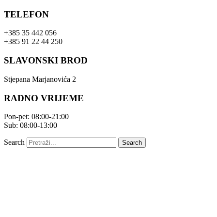
Skip
TELEFON
to
content
+385 35 442 056
+385 91 22 44 250
SLAVONSKI BROD
Stjepana Marjanovića 2
RADNO VRIJEME
Pon-pet: 08:00-21:00
Sub: 08:00-13:00
Search
Search