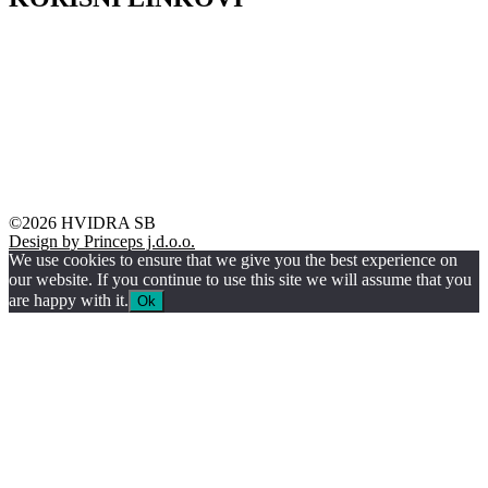
HZZO – Zdravstveno osiguranje
HZMO – Mirovinsko osiguranje
Grad Slavonski Brod
Grad Nova Gradiška
Brodsko-posavska županija
©2026 HVIDRA SB
Design by Princeps j.d.o.o.
We use cookies to ensure that we give you the best experience on
our website. If you continue to use this site we will assume that you
are happy with it.
Ok