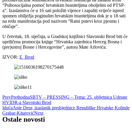
“Psihosocijalna pomoć hrvatskim braniteljima oboljelim od PTSP-
a”. Izaslanstva će u 16 sati položiti vijence i zapaliti svijeće ispred
spomen obilježja poginulim hrvatskim braniteljima dok je u 18 sati
na redu manifestacija pod nazivom “Ratni putevi kroz pjesmu i
običaje”.
U četvrtak, 18. siječnja, u Gradskoj knjižnici Slavonski Brod biti će
upriličena promocija knjige “Hrvatska zajednica Herceg Bosna i
(pre)ustroj Bosne i Hercegovine”, autora Mate Arlovića.
IZVOR:
E_Brod
Prev
Prethodna
SBTV – PRESSING – Tema: 25. obljetnica Udruge
HVIDR-a Slavonski Brod
Iduća
Ante Deur, izaslanik predsjednice Republike Hrvatske Kolinde
Grabar-Kitarović
Next
Ostale novosti