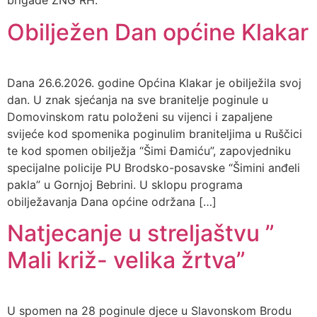
brigade ZNG RH.
Obilježen Dan općine Klakar
Dana 26.6.2026. godine Općina Klakar je obilježila svoj
dan. U znak sjećanja na sve branitelje poginule u
Domovinskom ratu položeni su vijenci i zapaljene
svijeće kod spomenika poginulim braniteljima u Ruščici
te kod spomen obilježja “Šimi Đamiću”, zapovjedniku
specijalne policije PU Brodsko-posavske “Šimini anđeli
pakla” u Gornjoj Bebrini. U sklopu programa
obilježavanja Dana općine održana […]
Natjecanje u streljaštvu ”
Mali križ- velika žrtva”
U spomen na 28 poginule djece u Slavonskom Brodu