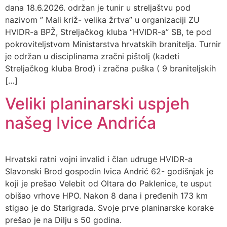
dana 18.6.2026. održan je tunir u streljaštvu pod
nazivom ” Mali križ- velika žrtva” u organizaciji ZU
HVIDR-a BPŽ, Streljačkog kluba “HVIDR-a” SB, te pod
pokroviteljstvom Ministarstva hrvatskih branitelja. Turnir
je održan u disciplinama zračni pištolj (kadeti
Streljačkog kluba Brod) i zračna puška ( 9 braniteljskih
[…]
Veliki planinarski uspjeh
našeg Ivice Andrića
Hrvatski ratni vojni invalid i član udruge HVIDR-a
Slavonski Brod gospodin Ivica Andrić 62- godišnjak je
koji je prešao Velebit od Oltara do Paklenice, te usput
obišao vrhove HPO. Nakon 8 dana i pređenih 173 km
stigao je do Starigrada. Svoje prve planinarske korake
prešao je na Dilju s 50 godina.