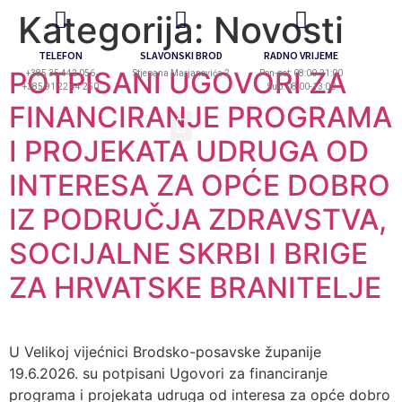
Kategorija:
Novosti
TELEFON
SLAVONSKI BROD
RADNO VRIJEME
POTPISANI UGOVORI ZA
+385 35 442 056
Stjepana Marjanovića 2
Pon-pet: 08:00-21:00
+385 91 22 44 250
Sub: 08:00-13:00
FINANCIRANJE PROGRAMA
I PROJEKATA UDRUGA OD
INTERESA ZA OPĆE DOBRO
IZ PODRUČJA ZDRAVSTVA,
SOCIJALNE SKRBI I BRIGE
ZA HRVATSKE BRANITELJE
U Velikoj vijećnici Brodsko-posavske županije
19.6.2026. su potpisani Ugovori za financiranje
programa i projekata udruga od interesa za opće dobro