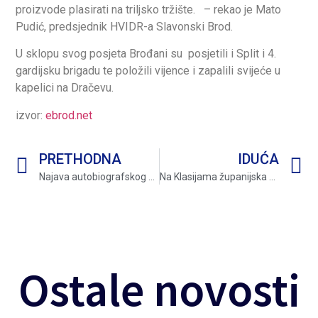
proizvode plasirati na triljsko tržište. – rekao je Mato
Pudić, predsjednik HVIDR-a Slavonski Brod.
U sklopu svog posjeta Brođani su posjetili i Split i 4.
gardijsku brigadu te položili vijence i zapalili svijeće u
kapelici na Dračevu.
izvor:
ebrod.net
PRETHODNA
IDUĆA
Najava autobiografskog dokumentarnog filma “Smije li ratnik plakati”, autora Krešimira Šimića – Šime
Na Klasijama županijska UHDDR-a organizirala malonogometni turnir, dvadesetu godinu za redom
Ostale novosti