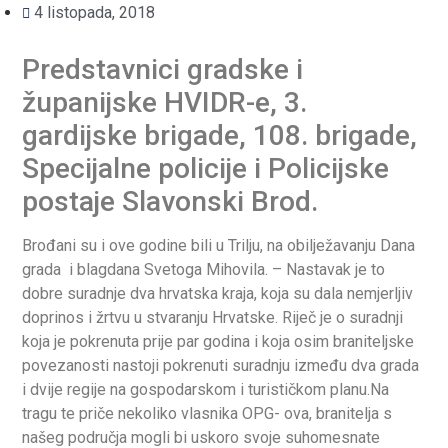
4 listopada, 2018
Predstavnici gradske i
županijske HVIDR-e, 3.
gardijske brigade, 108. brigade,
Specijalne policije i Policijske
postaje Slavonski Brod.
Brođani su i ove godine bili u Trilju, na obilježavanju Dana
grada i blagdana Svetoga Mihovila. – Nastavak je to
dobre suradnje dva hrvatska kraja, koja su dala nemjerljiv
doprinos i žrtvu u stvaranju Hrvatske. Riječ je o suradnji
koja je pokrenuta prije par godina i koja osim braniteljske
povezanosti nastoji pokrenuti suradnju između dva grada
i dvije regije na gospodarskom i turističkom planu.Na
tragu te priče nekoliko vlasnika OPG- ova, branitelja s
našeg područja mogli bi uskoro svoje suhomesnate