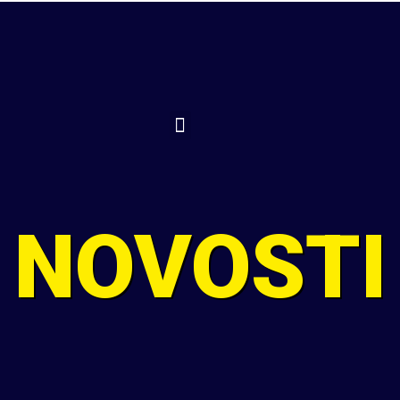
TELEFON
SLAVONSKI BROD
RADNO VRIJEME
+385 35 442 056
Stjepana Marjanovića 2
Pon-pet: 08:00-21:00
+385 91 22 44 250
Sub: 08:00-13:00
NOVOSTI