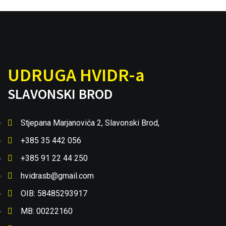
UDRUGA HVIDR-a
SLAVONSKI BROD
Stjepana Marjanovića 2, Slavonski Brod,
+385 35 442 056
+385 91 22 44 250
hvidrasb@gmail.com
OIB: 58485293917
MB: 00222160