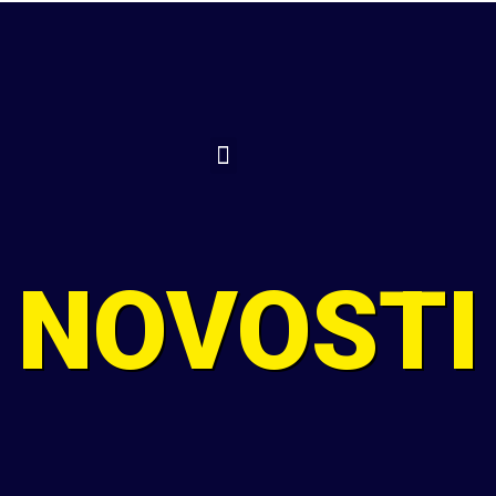
TELEFON
SLAVONSKI BROD
RADNO VRIJEME
+385 35 442 056
Stjepana Marjanovića 2
Pon-pet: 08:00-21:00
+385 91 22 44 250
Sub: 08:00-13:00
NOVOSTI