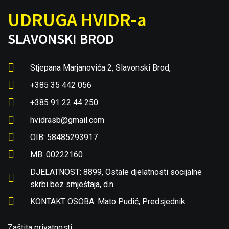
UDRUGA HVIDR-a
SLAVONSKI BROD
Stjepana Marjanovića 2, Slavonski Brod,
+385 35 442 056
+385 91 22 44 250
hvidrasb@gmail.com
OIB: 58485293917
MB: 00222160
DJELATNOST: 8899, Ostale djelatnosti socijalne
skrbi bez smještaja, d.n.
KONTAKT OSOBA: Mato Pudić, Predsjednik
Zaštita privatnosti