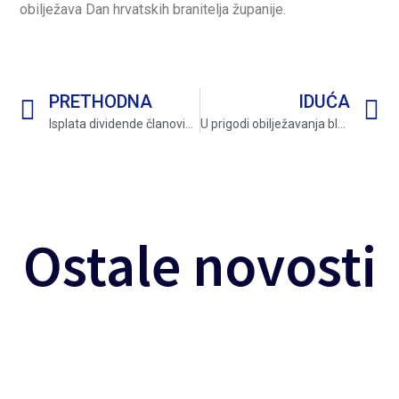
obilježava Dan hrvatskih branitelja županije.
PRETHODNA
IDUĆA
Isplata dividende članovima Fonda HB za 2019. godinu
U prigodi obilježavanja blagdana Svih svetih na Gradskom groblju položeni vijenci
Ostale novosti