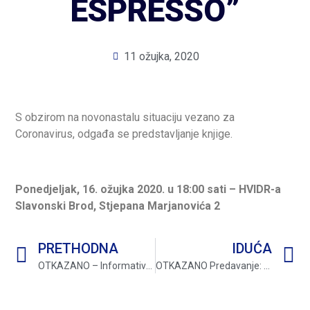
ESPRESSO”
11 ožujka, 2020
S obzirom na novonastalu situaciju vezano za
Coronavirus, odgađa se predstavljanje knjige.
Ponedjeljak, 16. ožujka 2020. u 18:00 sati – HVIDR-a
Slavonski Brod, Stjepana Marjanovića 2
PRETHODNA
IDUĆA
OTKAZANO – Informativna radionica u organizaciji Ministarstva hrvatskih branitelja
OTKAZANO Predavanje: Eterična ulja, Dom bez kemikalija