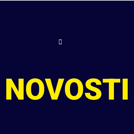
TELEFON
SLAVONSKI BROD
RADNO VRIJEME
+385 35 442 056
Stjepana Marjanovića 2
Pon-pet: 08:00-21:00
+385 91 22 44 250
Sub: 08:00-13:00
NOVOSTI