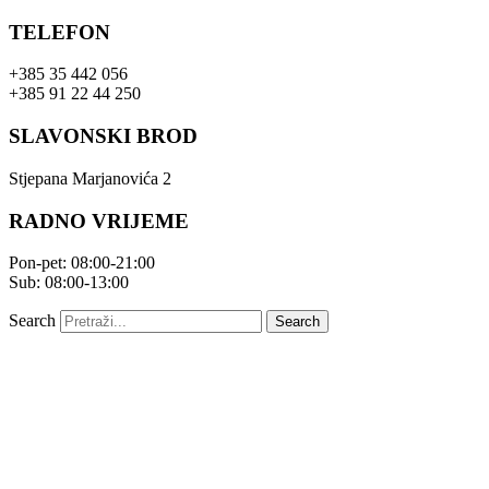
Skip
TELEFON
to
content
+385 35 442 056
+385 91 22 44 250
SLAVONSKI BROD
Stjepana Marjanovića 2
RADNO VRIJEME
Pon-pet: 08:00-21:00
Sub: 08:00-13:00
Search
Search