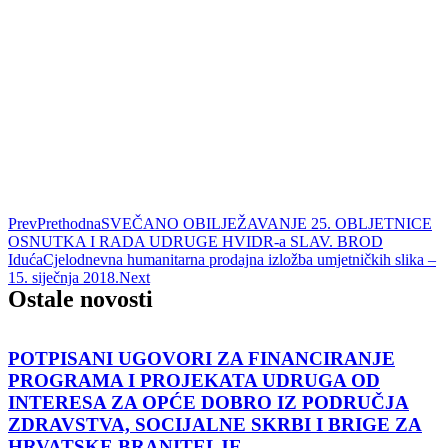
Prev
Prethodna
SVEČANO OBILJEŽAVANJE 25. OBLJETNICE
OSNUTKA I RADA UDRUGE HVIDR-a SLAV. BROD
Iduća
Cjelodnevna humanitarna prodajna izložba umjetničkih slika –
15. siječnja 2018.
Next
Ostale novosti
POTPISANI UGOVORI ZA FINANCIRANJE
PROGRAMA I PROJEKATA UDRUGA OD
INTERESA ZA OPĆE DOBRO IZ PODRUČJA
ZDRAVSTVA, SOCIJALNE SKRBI I BRIGE ZA
HRVATSKE BRANITELJE