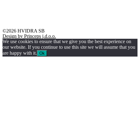
Grad Nova Gradiška
Brodsko-posavska županija
©2026 HVIDRA SB
Design by Princeps j.d.o.o.
We use cookies to ensure that we give you the best experience on
our website. If you continue to use this site we will assume that you
are happy with it.
Ok