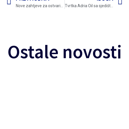
Nove zahtjeve za ostvarivanje prava hrvatskog ratnog vojnog invalida s naše županije predalo 634 branitelja, po novom Zakonu
Tvrtka Adria Oil sa sjedištem u Rijeci darovala HVIDRI novi TV prijemnik
Ostale novosti