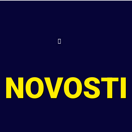
TELEFON
SLAVONSKI BROD
RADNO VRIJEME
+385 35 442 056
Stjepana Marjanovića 2
Pon-pet: 08:00-21:00
+385 91 22 44 250
Sub: 08:00-13:00
NOVOSTI