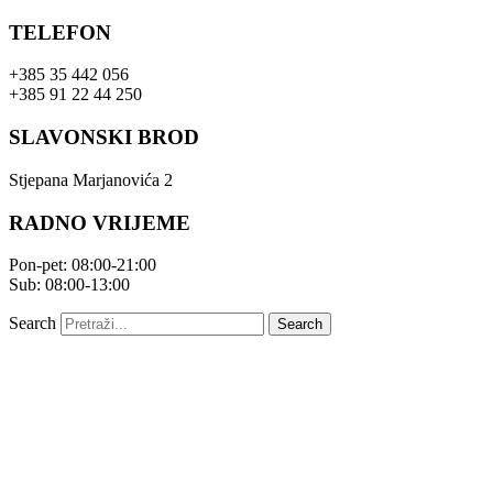
Skip
TELEFON
to
content
+385 35 442 056
+385 91 22 44 250
SLAVONSKI BROD
Stjepana Marjanovića 2
RADNO VRIJEME
Pon-pet: 08:00-21:00
Sub: 08:00-13:00
Search
Search