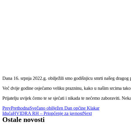
Dana 16. srpnja 2022.g. obilježili smo godišnjicu smrti našeg drago
Već dvije godine osjećamo veliku prazninu, kako u našim srcima tako
Prijatelju uvijek ćemo te se sjećati i nikada te nećemo zaboraviti. Neka
Prev
Prethodna
Svečano obilježen Dan općine Klakar
Iduća
HVIDRA RH – Priopćenje za javnost
Next
Ostale novosti