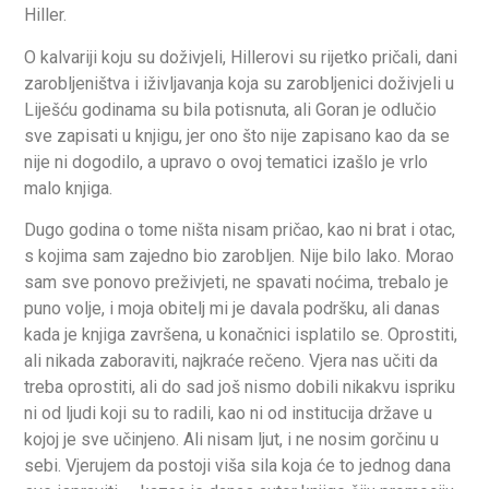
Hiller.
O kalvariji koju su doživjeli, Hillerovi su rijetko pričali, dani
zarobljeništva i iživljavanja koja su zarobljenici doživjeli u
Liješću godinama su bila potisnuta, ali Goran je odlučio
sve zapisati u knjigu, jer ono što nije zapisano kao da se
nije ni dogodilo, a upravo o ovoj tematici izašlo je vrlo
malo knjiga.
Dugo godina o tome ništa nisam pričao, kao ni brat i otac,
s kojima sam zajedno bio zarobljen. Nije bilo lako. Morao
sam sve ponovo preživjeti, ne spavati noćima, trebalo je
puno volje, i moja obitelj mi je davala podršku, ali danas
kada je knjiga završena, u konačnici isplatilo se. Oprostiti,
ali nikada zaboraviti, najkraće rečeno. Vjera nas učiti da
treba oprostiti, ali do sad još nismo dobili nikakvu ispriku
ni od ljudi koji su to radili, kao ni od institucija države u
kojoj je sve učinjeno. Ali nisam ljut, i ne nosim gorčinu u
sebi. Vjerujem da postoji viša sila koja će to jednog dana