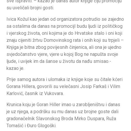
sve ispraviti. – kazao je danas autor knjige čiju promociju
su uveličali brojni gosti.
Ivica Kožul kao jedan od organizatora potrudio se zajedno
sa ostalima da danas na promocijI budu ljudi iz političkog
i vjerskog života, oni kojima je do Hrvatske stalo i oni koji
znaju cijeniti žrtvu Domovinskog rata i onih koji su trpjeli –
Knjiga je bitna zbog povijesnih činjenica, ali ona je ujedno
svjedočanstvo vjere, vjere u kojoj Bog ne napušta svoje
ljude, i uvijek im da šanse u životu da nađu smisao.-
kazao je.
Prije samog autora i ulomaka iz knjige koje su čitale kćeri
Gorana Hillera, govorili su velečasni Josip Farkaš i Vilim
Karlović, časnik iz Vukovara.
Krunica koju je Goran Hiller imao u zarobljeništvu i danas
je uz njega, a podršku su mu danas uz brojne goste dali
gradonačelnik Slavonskog Broda Mirko Duspara, Ruža
Tomašić i Đuro Glogoški.