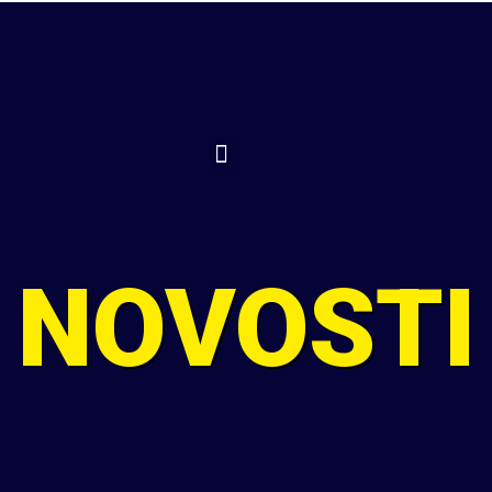
TELEFON
SLAVONSKI BROD
RADNO VRIJEME
+385 35 442 056
Stjepana Marjanovića 2
Pon-pet: 08:00-21:00
+385 91 22 44 250
Sub: 08:00-13:00
NOVOSTI