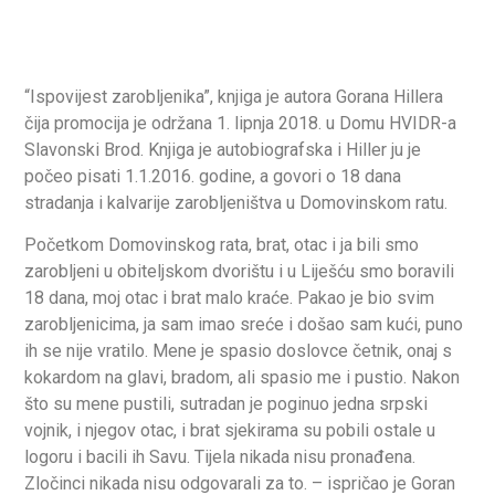
“Ispovijest zarobljenika”, knjiga je autora Gorana Hillera
čija promocija je održana 1. lipnja 2018. u Domu HVIDR-a
Slavonski Brod. Knjiga je autobiografska i Hiller ju je
počeo pisati 1.1.2016. godine, a govori o 18 dana
stradanja i kalvarije zarobljeništva u Domovinskom ratu.
Početkom Domovinskog rata, brat, otac i ja bili smo
zarobljeni u obiteljskom dvorištu i u Liješću smo boravili
18 dana, moj otac i brat malo kraće. Pakao je bio svim
zarobljenicima, ja sam imao sreće i došao sam kući, puno
ih se nije vratilo. Mene je spasio doslovce četnik, onaj s
kokardom na glavi, bradom, ali spasio me i pustio. Nakon
što su mene pustili, sutradan je poginuo jedna srpski
vojnik, i njegov otac, i brat sjekirama su pobili ostale u
logoru i bacili ih Savu. Tijela nikada nisu pronađena.
Zločinci nikada nisu odgovarali za to. – ispričao je Goran