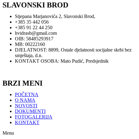
SLAVONSKI BROD
Stjepana Marjanovića 2, Slavonski Brod,
+385 35 442 056
+385 91 22 44 250
hvidrasb@gmail.com
OIB: 58485293917
MB: 00222160
DJELATNOST: 8899, Ostale djelatnosti socijalne skrbi bez
smještaja, d.n.
KONTAKT OSOBA: Mato Pudić, Predsjednik
Zaštita privatnosti
BRZI MENI
POČETNA
O NAMA
NOVOSTI
DOKUMENTI
FOTOGALERIJA
KONTAKT
Menu