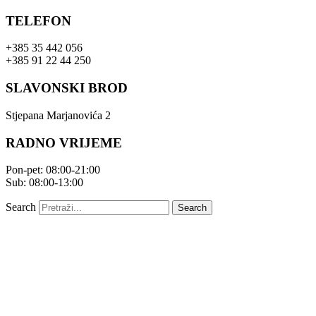
Skip
TELEFON
to
content
+385 35 442 056
+385 91 22 44 250
SLAVONSKI BROD
Stjepana Marjanovića 2
RADNO VRIJEME
Pon-pet: 08:00-21:00
Sub: 08:00-13:00
Search
Search