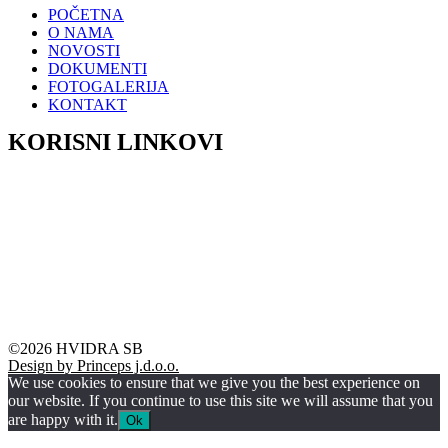
POČETNA
O NAMA
NOVOSTI
DOKUMENTI
FOTOGALERIJA
KONTAKT
KORISNI LINKOVI
HZZO – Zdravstveno osiguranje
HZMO – Mirovinsko osiguranje
Grad Slavonski Brod
Grad Nova Gradiška
Brodsko-posavska županija
©2026 HVIDRA SB
Design by Princeps j.d.o.o.
We use cookies to ensure that we give you the best experience on
our website. If you continue to use this site we will assume that you
are happy with it.
Ok