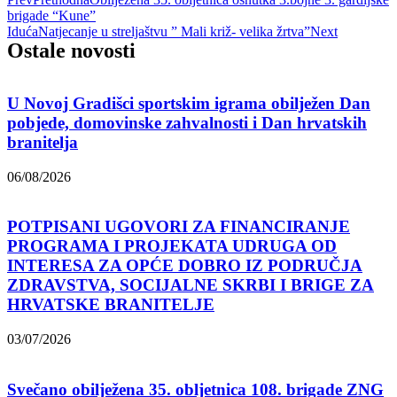
brigade “Kune”
Iduća
Natjecanje u streljaštvu ” Mali križ- velika žrtva”
Next
Ostale novosti
U Novoj Gradišci sportskim igrama obilježen Dan
pobjede, domovinske zahvalnosti i Dan hrvatskih
branitelja
06/08/2026
POTPISANI UGOVORI ZA FINANCIRANJE
PROGRAMA I PROJEKATA UDRUGA OD
INTERESA ZA OPĆE DOBRO IZ PODRUČJA
ZDRAVSTVA, SOCIJALNE SKRBI I BRIGE ZA
HRVATSKE BRANITELJE
03/07/2026
Svečano obilježena 35. obljetnica 108. brigade ZNG