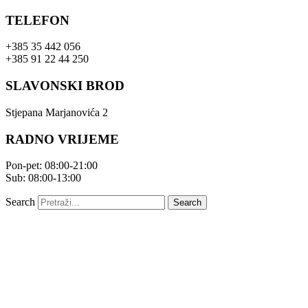
Skip
TELEFON
to
content
+385 35 442 056
+385 91 22 44 250
SLAVONSKI BROD
Stjepana Marjanovića 2
RADNO VRIJEME
Pon-pet: 08:00-21:00
Sub: 08:00-13:00
Search
Search