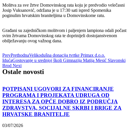
Molitva za sve žrtve Domovinskog rata koju je predvodio velečasni
Josip Vuksanović, održana je u 17:30 sati ispred Spomenika
poginulim hrvatskim braniteljima u Domovinskome ratu.
Građani su zajedničkom molitvom i paljenjem lampiona odali počast
svim žrtvama Domovinskog rata te doprinijeli dostojanstvenom
obilježavanju ovog važnog dana.
Prev
Prethodna
Velikodušna donacija tvrtke Primax d.o.o.
Iduća
Gostovanje u srednjoj školi Gimnazija Matija Mesić Slavonski
Brod
Next
Ostale novosti
POTPISANI UGOVORI ZA FINANCIRANJE
PROGRAMA I PROJEKATA UDRUGA OD
INTERESA ZA OPĆE DOBRO IZ PODRUČJA
ZDRAVSTVA, SOCIJALNE SKRBI I BRIGE ZA
HRVATSKE BRANITELJE
03/07/2026